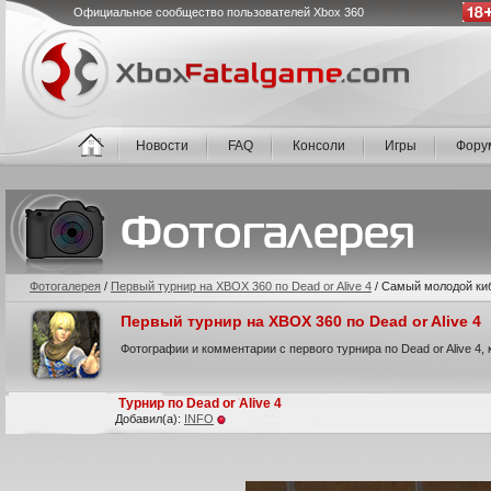
Официальное сообщество пользователей Xbox 360
Новости
FAQ
Консоли
Игры
Фору
Фотогалерея
/
Первый турнир на XBOX 360 по Dead or Alive 4
/
Самый молодой ки
Первый турнир на XBOX 360 по Dead or Alive 4
Фотографии и комментарии с первого турнира по Dead or Alive 4,
Турнир по Dead or Alive 4
Добавил(а):
INFO