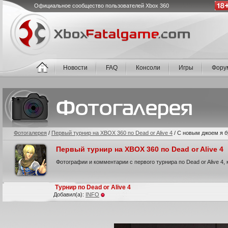
Официальное сообщество пользователей Xbox 360
Новости
FAQ
Консоли
Игры
Фору
Фотогалерея
/
Первый турнир на XBOX 360 по Dead or Alive 4
/
С новым джоем я бу
Первый турнир на XBOX 360 по Dead or Alive 4
Фотографии и комментарии с первого турнира по Dead or Alive 4,
Турнир по Dead or Alive 4
Добавил(а):
INFO