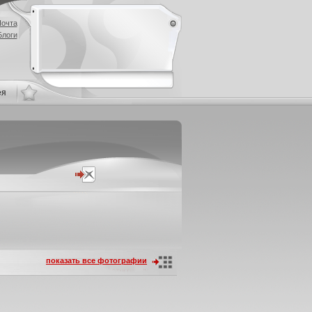
очта
Блоги
ея
показать все фотографии