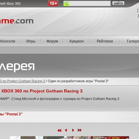
лей Xbox 360
П
Консоли
Игры
Форум
Аукцион
Рейтинги
Галер
по Project Gotham Racing 3
/
Один из разработчиков игры "Postal 3"
XBOX 360 по Project Gotham Racing 3
ИР". Стенд Microsoft и фотографии с турнира по Project Gotham Racing 3
ы "Postal 3"