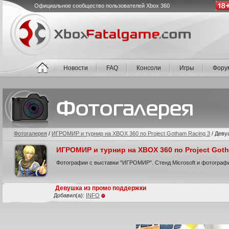
Официальное сообщество пользователей Xbox 360
Новости
FAQ
Консоли
Игры
Фору
Фотогалерея
/
ИГРОМИР и турнир на XBOX 360 по Project Gotham Racing 3
/
Деву
ИГРОМИР и турнир на XBOX 360 по Project Goth
Фотографии с выставки "ИГРОМИР". Стенд Microsoft и фотографии
Девушка из промо поддержки
Добавил(а):
INFO