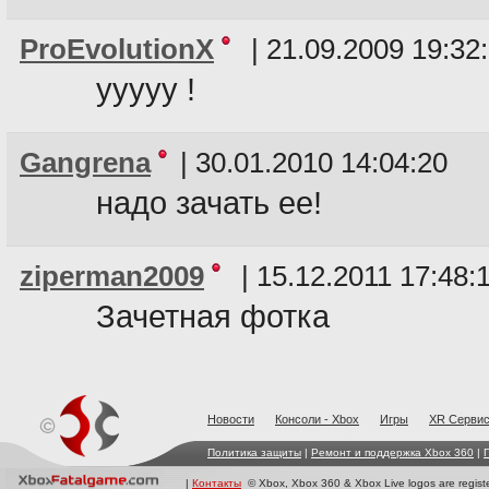
ProEvolutionX
|
21.09.2009 19:32
ууууу !
Gangrena
|
30.01.2010 14:04:20
надо зачать ее!
ziperman2009
|
15.12.2011 17:48:
Зачетная фотка
Новости
Консоли - Xbox
Игры
XR Cерви
Политика защиты
|
Ремонт и поддержка Xbox 360
|
|
Контакты
© Xbox, Xbox 360 & Xbox Live logos are registe