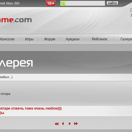
лей Xbox 360
П
Консоли
Игры
Форум
Аукцион
Рейтинги
Галер
абыл...)
 гитара
гитаре отжечь тоже очень люблю)))
))ы