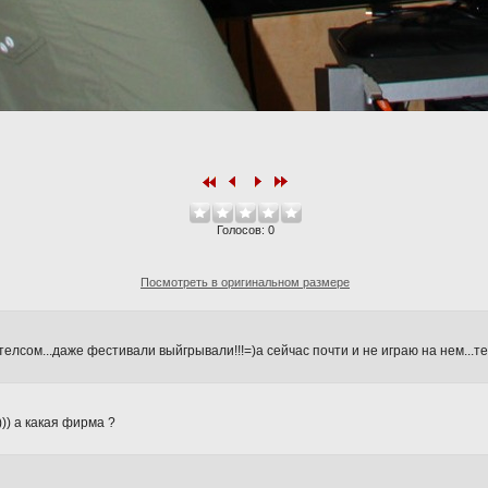
Голосов:
0
Посмотреть в оригинальном размере
стелсом...даже фестивали выйгрывали!!!=)а сейчас почти и не играю на нем...т
=))) а какая фирма ?