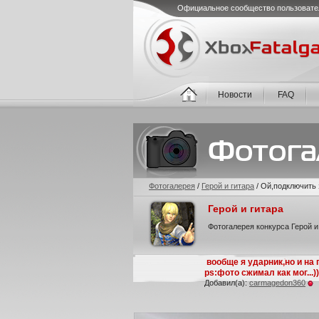
Официальное сообщество пользовате
Новости
FAQ
Фотогалерея
/
Герой и гитара
/
Ой,подключить з
Герой и гитара
Фотогалерея конкурса Герой и
вообще я ударник,но и на 
ps:фото сжимал как мог...)
Добавил(а):
carmagedon360