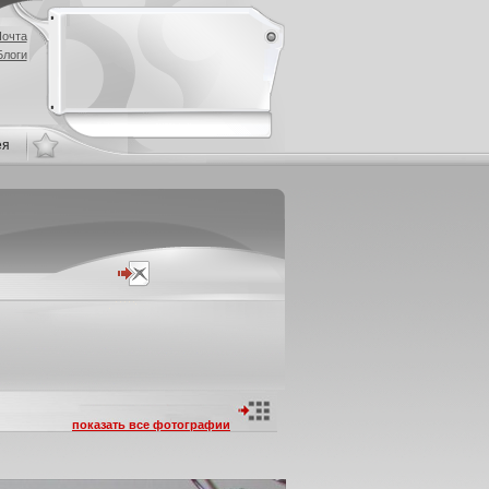
очта
Блоги
ея
показать все фотографии