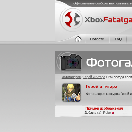
Официальное сообщество пользовате
Новости
FAQ
Фотогалерея
/
Герой и гитара
/
Рок звезда соб
Герой и гитара
Фотогалерея конкурса Герой и
Пример изображения
Добавил(а):
Rоbо