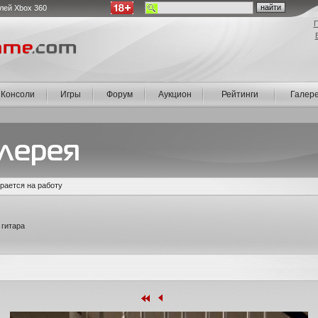
лей Xbox 360
П
Консоли
Игры
Форум
Аукцион
Рейтинги
Галер
ирается на работу
 гитара