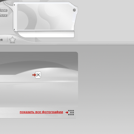
очта
Блоги
ея
показать все фотографии