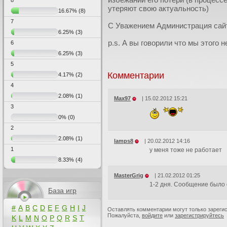
8
утеряют свою актуальность)
16.67%
(8)
7
С Уважением Администрация сай
6.25%
(3)
p.s. А вы говорили что мы этого н
6
6.25%
(3)
5
Комментарии
4.17%
(2)
4
2.08%
(1)
Max97
|
15.02.2012 15:21
3
0%
(0)
2
2.08%
(1)
lamps8
|
20.02.2012 14:16
1
у меня тоже не работает
8.33%
(4)
MasterGrig
|
21.02.2012 01:25
1-2 дня. Сообщение было о
База игр
#
A
B
C
D
E
F
G
H
I
J
Оставлять комментарии могут только зареги
Пожалуйста,
войдите
или
зарегистрируйтесь
K
L
M
N
O
P
Q
R
S
T