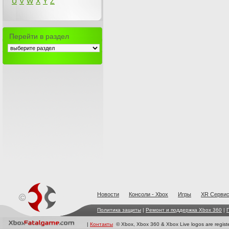
U
V
W
X
Y
Z
Перейти в раздел
Новости
Консоли - Xbox
Игры
XR Cерви
Политика защиты
|
Ремонт и поддержка Xbox 360
|
|
Контакты
© Xbox, Xbox 360 & Xbox Live logos are registe