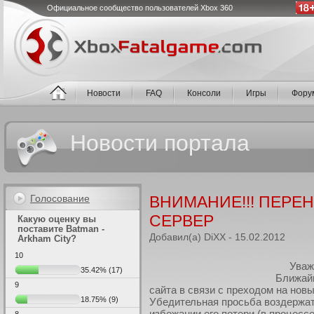
Официальное сообщество пользователей Xbox 360
Новости
FAQ
Консоли
Игры
Фору
Новости портала
Голосование
ВНИМАНИЕ!!! ПЕРЕ
СЕРВЕР
Какую оценку вы
поставите Batman -
Добавил(а) DiXX - 15.02.2012
Arkham City?
10
Уваж
35.42%
(17)
Ближайш
9
сайта в связи с преходом на новы
18.75%
(9)
Убедительная просьба воздержат
избежании его потери (в процес