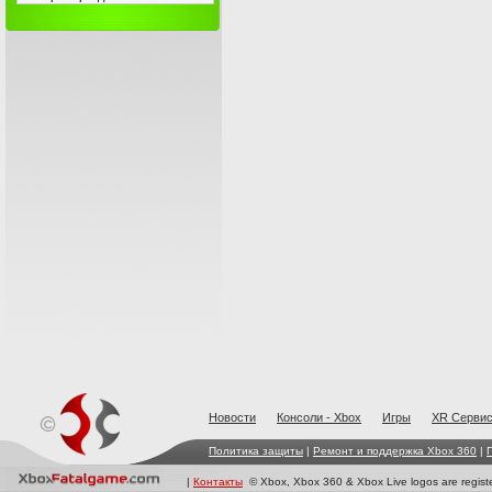
Новости
Консоли - Xbox
Игры
XR Cерви
Политика защиты
|
Ремонт и поддержка Xbox 360
|
|
Контакты
© Xbox, Xbox 360 & Xbox Live logos are registe