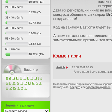
замечен
10.58%
(11)
интерне
21 - 30 мбит/с
дата их регистрации никак не вли
6.73%
(7)
конкурса объявляется камрад
Br
31 - 40 мбит/с
поздравляем!
5.77%
(6)
Код на закачку Bastion'a будет 
41 - 50 мбит/с
0.96%
(1)
А всем остальным напоминаем: не
51 - 60 мбит/с
замечательными призами, так что
2.88%
(3)
60 + мбит/с
18.27%
(19)
Комментарии
Antich
|
25.08.2011 20:25
База игр
А что надо было сделать 
#
A
B
C
D
E
F
G
H
I
J
K
L
M
N
O
P
Q
R
S
T
Оставлять комментарии могут только зареги
Пожалуйста,
войдите
или
зарегистрируйтесь
U
V
W
X
Y
Z
Перейти в раздел