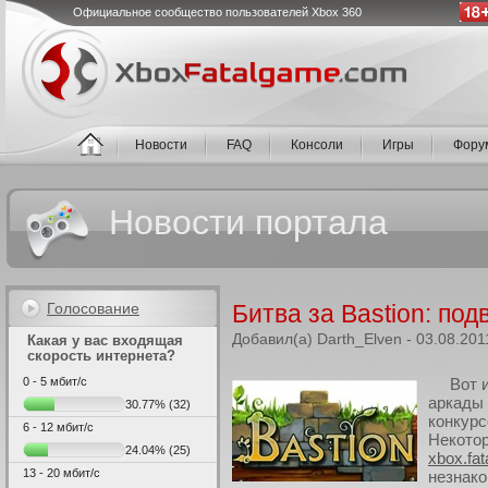
Официальное сообщество пользователей Xbox 360
Новости
FAQ
Консоли
Игры
Фору
Новости портала
Голосование
Битва за Bastion: под
Добавил(а) Darth_Elven - 03.08.201
Какая у вас входящая
скорость интернета?
0 - 5 мбит/с
Вот 
аркады
30.77%
(32)
конкурс
6 - 12 мбит/с
Некотор
24.04%
(25)
xbox.fa
13 - 20 мбит/с
незнако