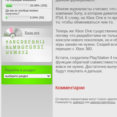
Не обращаю внимания
26.08%
(259)
Многие журналисты считают, что 
Да как их вообще можно
компании Sony, в котором девел
получить?
PS4. К слову, на Xbox One в то 
5.04%
(50)
то, чтобы обмениваться чем-то.
Теперь же Xbox One существенно 
База игр
потому что разработчики не тольк
консоли нового поколения, но и 
#
A
B
C
D
E
F
G
H
I
J
игры заново не нужно. Скорей все
K
L
M
N
O
P
Q
R
S
T
перешел с Xbox 360.
U
V
W
X
Y
Z
Кстати, создатели PlayStation 4 г
функции обратной совместимости
вовсе не нужно. Достаточно вып
Перейти в раздел
будут покупать и дальше.
Комментарии
Оставлять комментарии могут только зареги
Пожалуйста,
войдите
или
зарегистрируйтесь