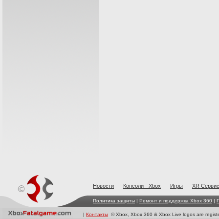
Новости
Консоли - Xbox
Игры
XR Cерви
Политика защиты
|
Ремонт и поддержка Xbox 360
|
|
Контакты
© Xbox, Xbox 360 & Xbox Live logos are registe