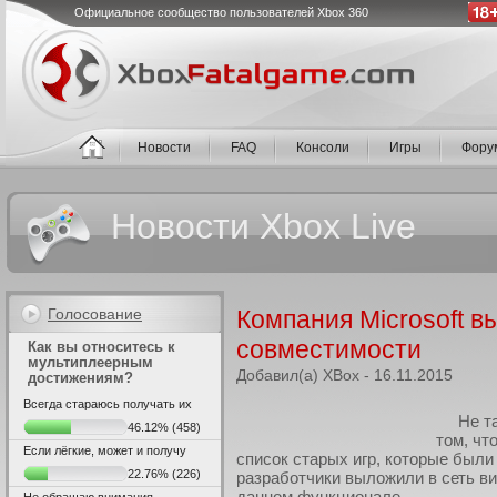
Официальное сообщество пользователей Xbox 360
Новости
FAQ
Консоли
Игры
Фору
Новости Xbox Live
Голосование
Компания Microsoft в
совместимости
Как вы относитесь к
мультиплеерным
Добавил(а) XBox - 16.11.2015
достижениям?
Всегда стараюсь получать их
Не т
46.12%
(458)
том, чт
Если лёгкие, может и получу
список старых игр, которые были
22.76%
(226)
разработчики выложили в сеть ви
данном функционале.