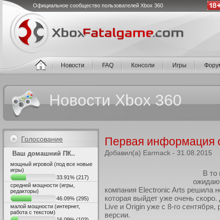
Официальное сообщество пользователей Xbox 360
Новости
FAQ
Консоли
Игры
Фору
Новости Xbox 360
Голосование
Первая информация о
Добавил(а) Earmack - 31.08.2015
Ваш домашний ПК..
мощный игровой (под все новые
игры)
В то
33.91%
(217)
ожидают
средней мощности (игры,
компания Electronic Arts решила
редакторы)
которая выйдет уже очень скоро.
46.09%
(295)
Live и Origin уже с 8-го сентября
малой мощности (интернет,
работа с текстом)
версии.
16.09%
(103)