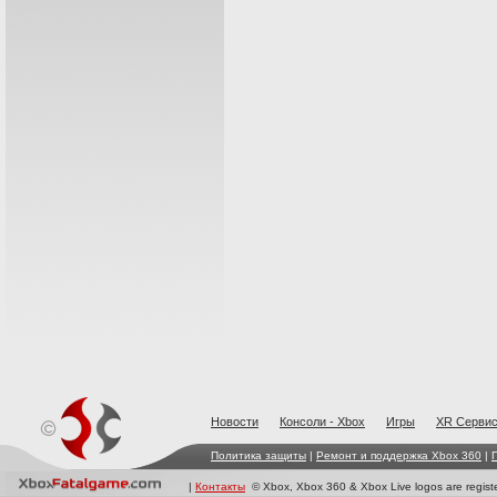
Новости
Консоли - Xbox
Игры
XR Cерви
Политика защиты
|
Ремонт и поддержка Xbox 360
|
|
Контакты
© Xbox, Xbox 360 & Xbox Live logos are registe