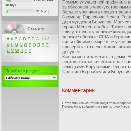
Помимо улучшенной графики, в д
нетбук
за обновленным искусственным и
3.91%
(25)
больше увеличить процент реализ
8 команд: Барселона, Челси, Реа
дортмундская Боруссия, Манчест
города Менхенгладбах. Также в иг
База игр
присутствовать женские команды.
женские сборные США и Германии
#
A
B
C
D
E
F
G
H
I
J
сильнейшими в мире и не уступа
K
L
M
N
O
P
Q
R
S
T
проверить это невозможно, потом
U
V
W
X
Y
Z
девушек.
Как вы могли заметить, в демке F
несколько классических состязан
немецкими Боруссиями. Провести
Перейти в раздел
Сантьяго Бернабеу или Боруссия
Комментарии
Оставлять комментарии могут только зареги
Пожалуйста,
войдите
или
зарегистрируйтесь