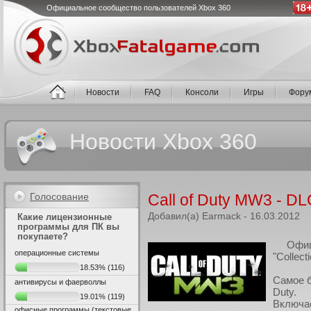
Официальное сообщество пользователей Xbox 360
Новости
FAQ
Консоли
Игры
Фору
Новости Xbox 360
Голосование
Call of Duty MW3 - DL
Добавил(а) Earmack - 16.03.2012
Какие лицензионные
программы для ПК вы
покупаете?
Офиц
операционные системы
"Collect
18.53%
(116)
Самое б
антивирусы и фаерволлы
Duty.
19.01%
(119)
Включае
офисные программы (текстовые,