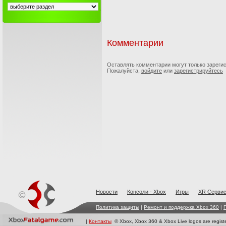
Комментарии
Оставлять комментарии могут только зареги
Пожалуйста,
войдите
или
зарегистрируйтесь
Новости
Консоли - Xbox
Игры
XR Cерви
Политика защиты
|
Ремонт и поддержка Xbox 360
|
|
Контакты
© Xbox, Xbox 360 & Xbox Live logos are registe