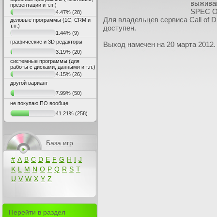
выжива
презентации и т.п.)
SPEC O
4.47%
(28)
Для владельцев сервиса Call of 
деловые программы (1С, CRM и
т.п.)
доступен.
1.44%
(9)
графические и 3D редакторы
Выход намечен на 20 марта 2012.
3.19%
(20)
системные программы (для
работы с дисками, данными и т.п.)
4.15%
(26)
другой вариант
7.99%
(50)
не покупаю ПО вообще
41.21%
(258)
База игр
#
A
B
C
D
E
F
G
H
I
J
K
L
M
N
O
P
Q
R
S
T
U
V
W
X
Y
Z
Перейти в раздел