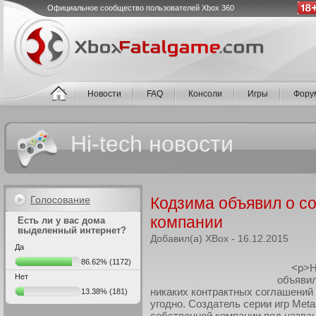
Официальное сообщество пользователей Xbox 360
Новости
FAQ
Консоли
Игры
Фору
Hi-tech новости
Голосование
Кодзима объявил о с
компании
Есть ли у вас дома
выделенный интернет?
Добавил(а) XBox - 16.12.2015
Да
86.62%
(1172)
<p>Н
Нет
объявил
никаких контрактных соглашений 
13.38%
(181)
угодно. Создатель серии игр Meta
собственной компании под назван