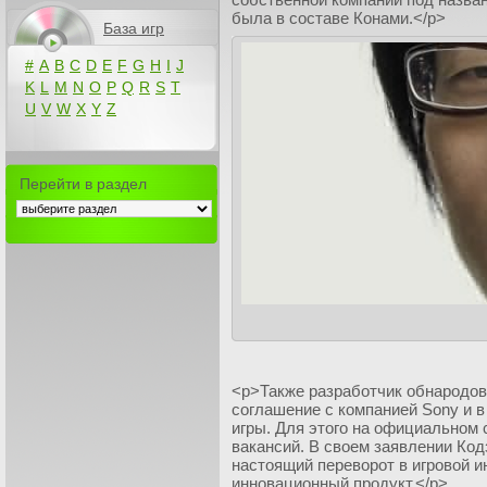
была в составе Конами.</p>
База игр
#
A
B
C
D
E
F
G
H
I
J
K
L
M
N
O
P
Q
R
S
T
U
V
W
X
Y
Z
Перейти в раздел
<p>Также разработчик обнародов
соглашение с компанией Sony и в
игры. Для этого на официальном 
вакансий. В своем заявлении Код
настоящий переворот в игровой и
инновационный продукт.</p>