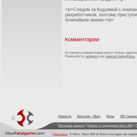
<p>Следом за Кодзимой с компан
разработчиков, поэтому приступи
ближайшее время.</p>
Комментарии
Оставлять комментарии могут только зареги
Пожалуйста,
войдите
или
зарегистрируйтесь
Новости
Консоли - Xbox
Игры
XR Cерви
Политика защиты
|
Ремонт и поддержка Xbox 360
|
|
Контакты
© Xbox, Xbox 360 & Xbox Live logos are registe