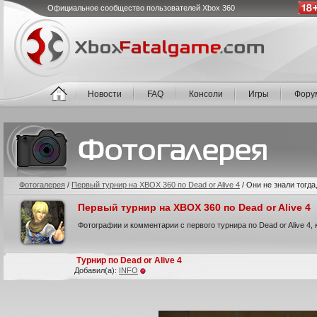
Официальное сообщество пользователей Xbox 360
Новости
FAQ
Консоли
Игры
Фору
Фотогалерея
/
Первый турнир на XBOX 360 по Dead or Alive 4
/
Они не знали тогда
Первый турнир на XBOX 360 по Dead or Alive 4
Фотографии и комментарии с первого турнира по Dead or Alive 4,
Турнир по Dead or Alive 4
Добавил(а):
INFO