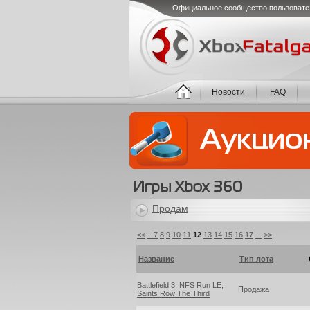
Официальное сообщество пользовате
Новости
FAQ
Продам
<<
...
7
8
9
10
11
12
13
14
15
16
17
...
>>
Название
Тип лота
Battlefield 3, NFS Run LE,
Продажа
Saints Row The Third