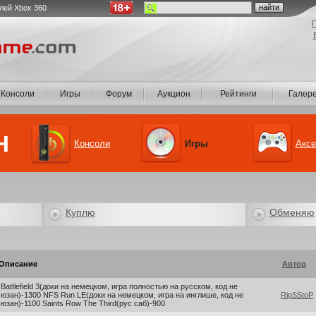
лей Xbox 360
П
Консоли
Игры
Форум
Аукцион
Рейтинги
Галер
Консоли
Игры
Акс
Куплю
Обменяю
Описание
Автор
Battlefield 3(доки на немецком, игра полностью на русском, код не
юзан)-1300 NFS Run LE(доки на немецком, игра на инглише, код не
RipSStoP
юзан)-1100 Saints Row The Third(рус саб)-900