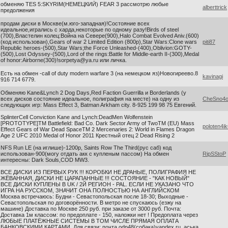
обменяю TES 5:SKYRIM(НЕМЕЦКИЙ) FEAR 3 рассмотрю любые
alberttrick
предолжения
продам диски в Москве(м.юго-западная)!Состояние всех
идеальное,игрались с харда,некоторые по одному разу!Birds of steel
(700),Властелин колец:Война на Севере(900),Halo Combat Evolved Aniv.(600)
(код использован),Gears of war 2 Limited Edition (800р),Star Wars:Clone wars
piti87
Republic heroes-(500),Star Wars;the Force Unleashed-(400),Oblivion:GOTY-
(500),Lost Odyssey-(500),Lord of the rings:Battle for Middle-earth II-(300),Medal
of honor:Airborne(300)
!sorpetya@ya.ru
или личка.
Есть на обмен -call of duty modern warfare 3 (на немецком яз)Новогиреево.8
kavinagi
916 714 6779.
Обменяю Kane&Lynch 2 Dog Days,Red Faction Guerrilla и Borderlands (у
всех дисков состояние идеальное, полиграфия на месте) на одну из
CheSno4
следующих игр: Mass Effect 3, Batman Arkham city. 8-925 199 98 75 Евгений.
SplinterCell Conviction Kane and Lynch:DeadMen Wolfenstein
[PROTOTYPE]TM Battlefield: Bad Co. Dark Sector Army of TwoTM (EU) Mass
poloten4i
Effect Gears of War Dead SpaceTM 2 Mercenaries 2: World in Flames Dragon
Age 2 UFC 2010 Medal of Honor 2011 Крестный отец 2 Dead Rising 2
NFS Run LE (на иглише)-1200р, Saints Row The Third(рус саб) код
использован-900(могу отдать акк с купленым пассом) На обмен
RipSStoP
интересны: Dark Souls,COD MW3.
ВСЕ ДИСКИ ИЗ ПЕРВЫХ РУК !!! КОРОБКИ НЕ ДРАНЫЕ, ПОЛИГРАФИЯ НЕ
ЖЁВАННАЯ, ДИСКИ НЕ ЦАРАПАННЫЕ !!! СОСТОЯНИЕ - "КАК НОВЫЙ"
ВСЕ ДИСКИ КУПЛЕНЫ В UK / 2Й РЕГИОН - PAL. ЕСЛИ НЕ УКАЗАНО ЧТО
ИГРА НА РУССКОМ, ЗНАЧИТ ОНА ПОЛНОСТЬЮ НА АНГЛИЙСКОМ
Москва встречаюсь: Будни - Севастопольская после 18-30; Выходные -
Севастопольская по договорённости. В метро не спускаюсь (езжу на
машине) Доставка по Москве 250 руб. при заказе от 3000 руб. Почта:
Доставка 1м классом: по предоплате - 150, наложки нет ! Предоплата через
ЛЮБЫЕ ПЛАТЁЖНЫЕ СИСТЕМЫ В ТОМ ЧИСЛЕ ПРЯМАЯ ОПЛАТА
БАНКОВСКИМИ КАРТАМИ. Для связи: почта odn48(собака)yandex.ru, аська