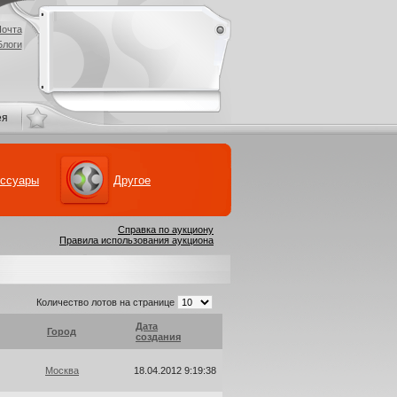
очта
Блоги
ея
ессуары
Другое
Справка по аукциону
Правила использования аукциона
Количество лотов на странице
Дата
Город
создания
Москва
18.04.2012 9:19:38