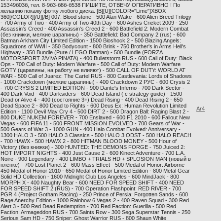
15З49б03б, тел. 8-9б3-б8б-б538 ПИШИТЕ, ОТВЕЧУ ОПЕРАТИВНО ! По
желанию покажу фотку любого диска. [B][U][COLOR="Lime"]XBOX
360[/COLOR][/U][/B] 007: Blood stone - 500 Alan Wake - 600 Alien Breed Trilogy
- 700 Army of Two - 400 Army of Two 40th Day - 600 Ashes Cricket 2009 - 250
Assassin's Creed - 400 Assassin's Creed 2 - 600 Battlefield 2: Modern Combat
(без книжки, мелкие царапины) - 350 Battlefield: Bad Company 2 (rus) - 600
Batman Arkham City Limited Edition - 1500 Bioshock 2 - 500 Blazing Angels:
Squadrons of WWII - 350 Bodycount - 800 Brink - 750 Brother's in Arms Hell's
Highway - 350 Bundle (Pure / LEGO Batman) - 500 Bundle (FORZA
MOTORSPORT 2/VIVA PINATA) - 400 Bulletstorm RUS - 600 Call of Duty: Black
Ops - 700 Call of Duty: Modern Warfare - 500 Call of Duty: Modern Warfare
GOTY (царапины, на работу не влияют) - 500 CALL OF DUTY: WORLD AT
WAR - 500 Call of Juarez: The Cartel RUS - 800 Castlevania: Lords of Shadows
- 1000 Crackdown (мелкие царапины) - 400 Crackdown 2 РУС - 600 Crysis 2
- 700 CRYSIS 2 LIMITED EDITION - 900 Dante's Inferno - 700 Dark Sector -
400 Dark Void - 400 Darksiders - 600 Dead Island ( с strategy guide) - 1500
Dead or Alive 4 - 400 (состояние 3+) Dead Rising - 400 Dead Rising 2 - 650
Dead Space 2 - 800 Dead to Rights - 600 Deus Ex: Human Revolution Limited
Ar4
Edition - 1100 Devil May Cry 4 - 500 DIRT 2 - 500 Dragon Ball: Raging Blast 2 -
800 DUKE NUKEM FOREVER - 700 Enslaved - 600 F1 2010 - 600 Fallout New
Vegas - 600 FIFA 11 - 500 FRONT MISSION EVOLVED - 700 Gears of War -
500 Gears of War 3 - 1000 GUN - 400 Halo Combat Evolved: Anniversary -
1300 HALO 3 - 500 HALO 3 Classics - 500 HALO 3 ODST - 500 HALO REACH
- 700 HAWX - 500 HAWX 2 - 800 HITMAN BLOOD MONEY - 500 Hour of
Victory (без книжки) - 300 HUNTED: THE DEMONS FORGE - 750 Juiced 2:
HOT IMPORT NIGHTS - 400 Just Cause 2 - 600 Kinect Adventure - 700 L.A.
Noire - 900 Legendary - 400 LIMBO + TRIALS HD + SPLOSION MAN (новый в
плёнке) - 700 Lost Planet 2 - 600 Mass Effect - 500 Medal of Honor: Airborne -
450 Medal of Honor 2010 - 650 Medal of Honor Limited Edition - 800 Metal Gear
Solid HD Collection - 1600 Midnight Club Los Angeles - 600 MindJack - 800
MORPH X - 400 Naughty Bear - 600 NEED FOR SPEED SHIFT - 400 NEED
FOR SPEED SHIFT 2 (RUS) - 700 Operation Flashpoint: RED RIVER - 700
PGR 4 (Project Gotham Racing) - 250 Prince of Persia: Forgotten Sands - 600
Rage Anerchy Edition - 1000 Rainbow 6 Vegas 2 - 400 Raven Squad - 300 Red
Alert 3 - 500 Red Dead Redemption - 700 Red Faction: Guerilla - 500 Red
Faction: Armageddon RUS - 700 Saints Row - 300 Sega Superstar Tennis - 250
Serious Sam HD - 750 Sniper: Ghost Warrior RUS - 800 Shaun White