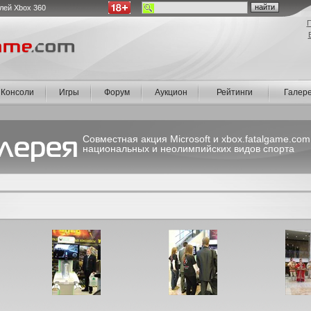
лей Xbox 360
П
Консоли
Игры
Форум
Аукцион
Рейтинги
Галер
Совместная акция Microsoft и xbox.fatalgame.co
национальных и неолимпийских видов спорта