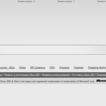
Комментариев: 3
Комментариев: 1
Коммент
нсоли - Xbox
Игры
XR Cервисы
FAQ
Аукцион
Галерея
Правила фору
ты
|
Ремонт и поддержка Xbox 360
|
Правила использования
|
Где купить Xbox 360
|
Реклам
box 360 & Xbox Live logos are registered trademarks or trademarks of Microsoft corp.