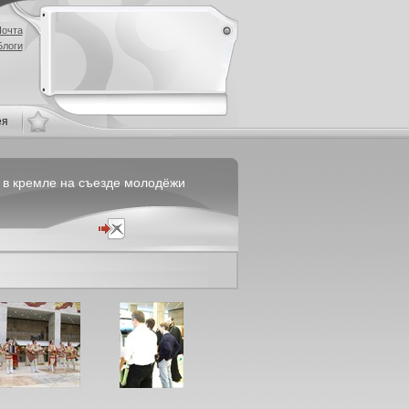
очта
Блоги
ея
m в кремле на съезде молодёжи