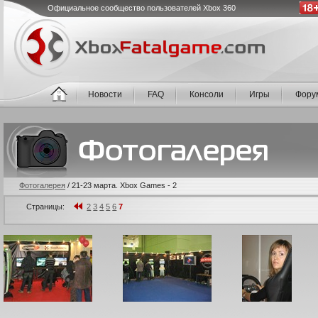
Официальное сообщество пользователей Xbox 360
Новости
FAQ
Консоли
Игры
Фору
Фотогалерея
/
21-23 марта. Xbox Games - 2
Страницы:
2
3
4
5
6
7