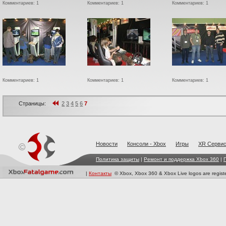
Комментариев: 1
Комментариев: 1
Комментариев: 1
Комментариев: 1
Комментариев: 1
Комментариев: 1
Страницы:
2
3
4
5
6
7
Новости
Консоли - Xbox
Игры
XR Cерви
Политика защиты
|
Ремонт и поддержка Xbox 360
|
|
Контакты
© Xbox, Xbox 360 & Xbox Live logos are registe