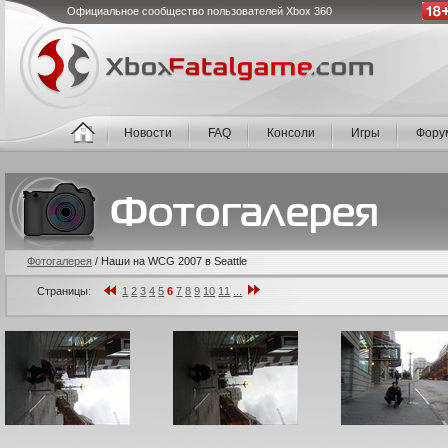
Официальное сообщество пользователей Xbox 360
Новости
FAQ
Консоли
Игры
Фору
Фотогалерея
/
Наши на WCG 2007 в Seattle
Страницы:
1
2
3
4
5
6
7
8
9
10
11
...