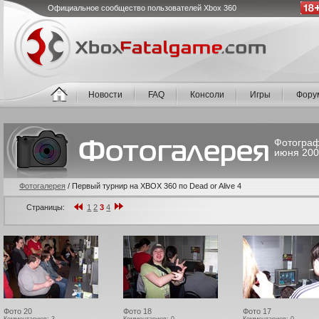
Официальное сообщество пользователей Xbox 360
Новости
FAQ
Консоли
Игры
Фору
Фотограф
июня 200
Фотогалерея
/
Первый турнир на XBOX 360 по Dead or Alive 4
Страницы:
1
2
3
4
Фото 20
Фото 18
Фото 17