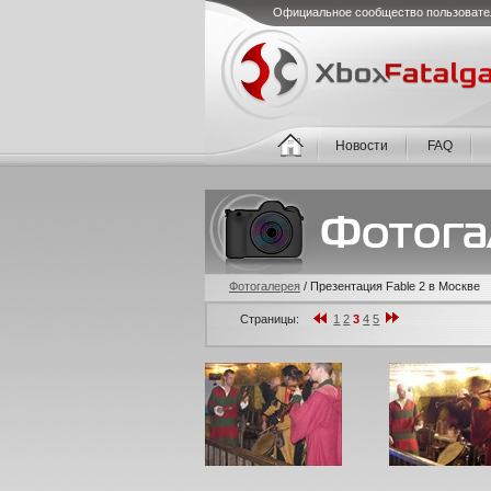
Официальное сообщество пользовате
Новости
FAQ
Фотогалерея
/
Презентация Fable 2 в Москве
Страницы:
1
2
3
4
5